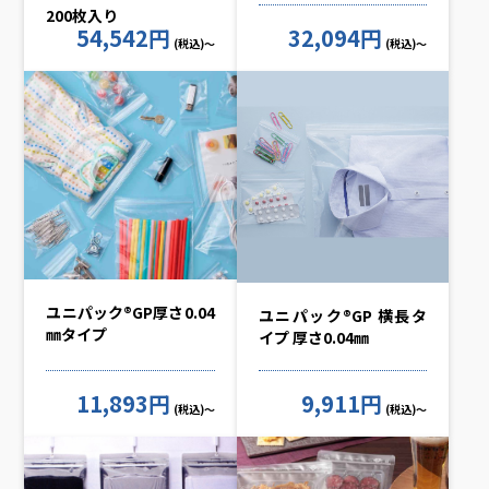
200枚入り
54,542円
32,094円
(税込)～
(税込)～
ユニパック®GP厚さ0.04
ユニパック®GP 横長タ
㎜タイプ
イプ 厚さ0.04㎜
11,893円
9,911円
(税込)～
(税込)～