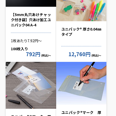
【5mm丸穴あけチャッ
ク付き袋】穴あけ加工ユ
ニパック04 A-4
ユニパック® 厚さ0.04㎜
タイプ
1枚あたり7.92円～
100枚入り
792円
12,760円
(税込)～
(税込)～
ユニパック®マーク 厚