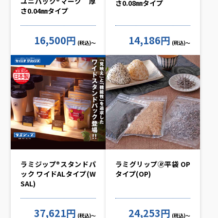
ユニパック®マーク 厚
さ0.08㎜タイプ
さ0.04㎜タイプ
16,500円
14,186円
(税込)～
(税込)～
ラミジップ®スタンドパ
ラミグリップ🄬平袋 OP
ック ワイドALタイプ(W
タイプ(OP)
SAL)
37,621円
24,253円
(税込)～
(税込)～