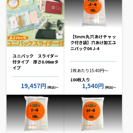
【5mm丸穴あけチャッ
ク付き袋】穴あけ加工ユ
ニパック04 J-4
ユニパック スライダー
付タイプ 厚さ0.06㎜タ
イプ
1枚あたり15.40円～
100枚入り
19,457円
1,540円
(税込)～
(税込)～