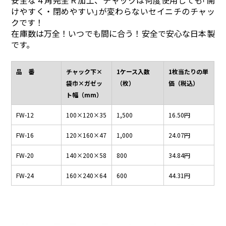
けやすく・閉めやすい｣が変わらないセイニチのチャッ
クです！
在庫数は万全！いつでも間に合う！安全で安心な日本製
です。
品 番
チャック下×
1ケース入数
1枚当たりの単
袋巾×ガゼッ
（枚）
価（税込）
ト幅（mm）
FW-12
100×120×35
1,500
16.50円
FW-16
120×160×47
1,000
24.07円
FW-20
140×200×58
800
34.84円
FW-24
160×240×64
600
44.31円