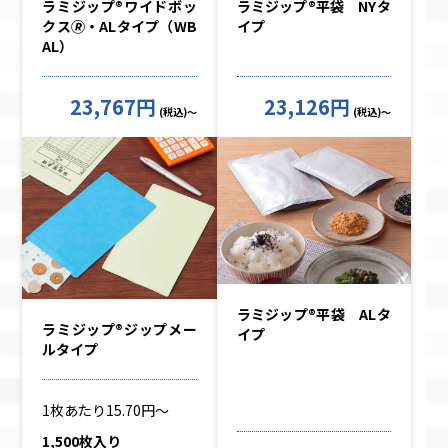
ラミジップ®ワイドボッ
ラミジップ®平袋 NYタ
クス🄬・ALタイプ（WB
イプ
AL）
23,767円
23,126円
(税込)～
(税込)～
ラミジップ®平袋 ALタ
ラミジップ®ジップメー
イプ
ルタイプ
1枚あたり15.70円～
1,500枚入り