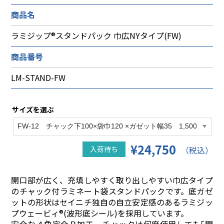
商品名
ラミジップ®スタンドパック 巾広NYタイプ(FW)
商品番号
LM-STAND-FW
サイズを選ぶ
¥24,750
入荷待ち
（税込）
開口部が広く、充填しやすく取り出しやすい巾広タイプ
のチャック付ラミネート袋スタンドパックです。底ガゼ
ットの形状はセイニチ独自の自立安定感のあるラミジッ
プウェービィ®(波形底シール)を採用しています。
安全な４角完全Ｒ加工、チャックは何度使用しても｢開