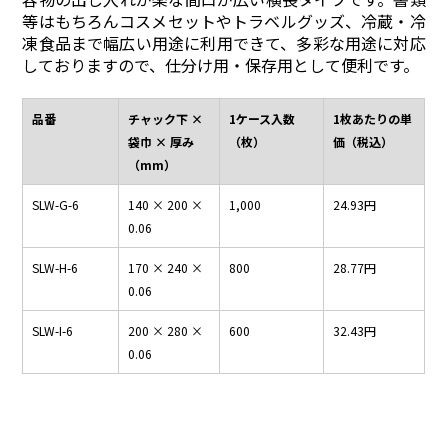
等はもちろんコスメセットやトラベルグッズ、冷蔵・冷
凍食品まで幅広い用途に利用できて、多彩な用途に対応
しておりますので、仕分け用・保存用として便利です。
品番
チャック下 ×
1ケース入数
1枚あたりの単
袋巾 × 厚み
（枚）
価（税込）
（mm）
SLW-G-6
140 × 200 ×
1,000
24.93円
0.06
SLW-H-6
170 × 240 ×
800
28.77円
0.06
SLW-I-6
200 × 280 ×
600
32.43円
0.06