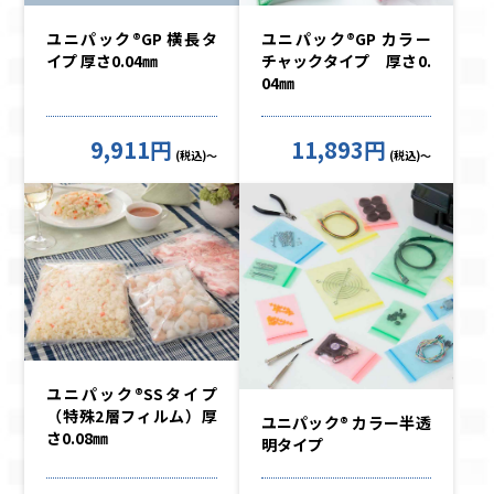
ユニパック®GP 横長タ
ユニパック®GP カラー
イプ 厚さ0.04㎜
チャックタイプ 厚さ0.
04㎜
9,911円
11,893円
(税込)～
(税込)～
ユニパック®SSタイプ
（特殊2層フィルム）厚
ユニパック® カラー半透
さ0.08㎜
明タイプ