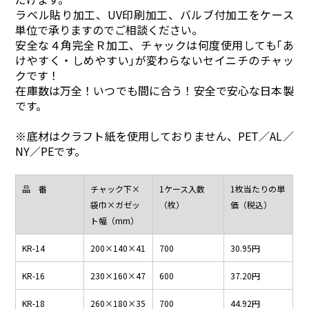
ラベル貼り加工、UV印刷加工、バルブ付加工をケース
単位で承りますのでご相談ください。
安全な４角完全Ｒ加工、チャックは何度使用しても｢あ
けやすく・しめやすい｣が変わらないセイニチのチャッ
クです！
在庫数は万全！いつでも間に合う！安全で安心な日本製
です。
※底材はクラフト紙を使用しておりません、PET／AL／
NY／PEです。
品 番
チャック下×
1ケース入数
1枚当たりの単
袋巾×ガゼッ
（枚）
価（税込）
ト幅（mm）
KR-14
200×140
×
41
700
30.95円
KR-16
230×160
×
47
600
37.20円
KR-18
260×180
×
35
700
44.92円