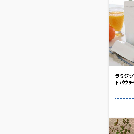
ラミジッ
トパウチ®