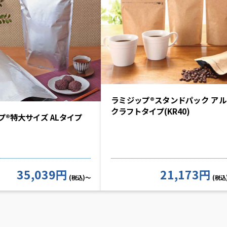
ラミジップ®スタンドパック アル
クラフトタイプ(KR40)
プ®特大サイズ ALタイプ
35,039円
21,173円
(税込)～
(税込