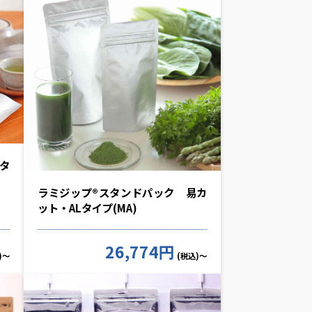
タ
ラミジップ®スタンドパック 易カ
ット・ALタイプ(MA)
26,774円
)～
(税込)～