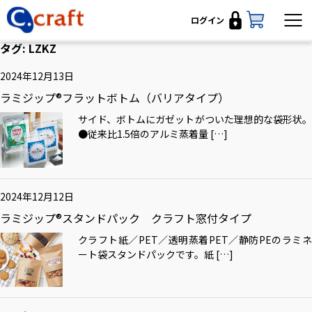
ログイン
タグ:
LZKZ
2024年12月13日
ラミジップ®フラットボトム（バリアタイプ）
サイド、ボトムにガゼットがついた理想的な袋形状。
●従来比1.5倍のアルミ蒸着量 […]
2024年12月12日
ラミジップ®スタンドパック クラフト窓付タイプ
クラフト紙／PET／透明蒸着PET／静防PEのラミネ
ート袋スタンドパックです。紙 […]