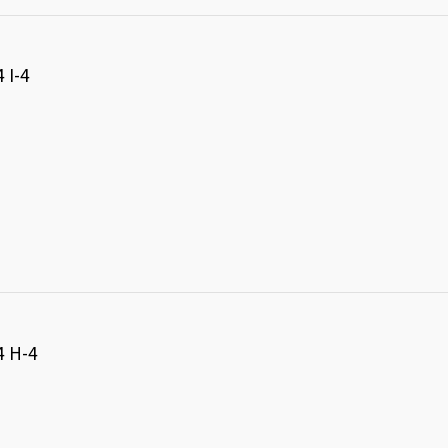
I-4
H-4