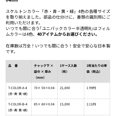
スケルトンカラー「赤・青・黄・緑」4色の各種サイズ
を取り揃えました。部品の仕分けに、書類の識別用にご
利用いただけます。
いつでも間に合う｢ユニパックカラー半透明R｣はフィル
ムカラーは4色、
40アイテムからお選びください。
在庫数は万全！いつでも間に合う！安全で安心な日本製
です。
品 番
チャック下 ×
1ケース入数
1枚当たりの単
袋巾 × 厚み
（枚）
価（税込）
（mm）
T-COLOR-A-4
70× 50×0.04
21,000
1.99円
(赤･青･黄･緑)
T-COLOR-B-4
85× 60×0.04
15,000
2.11円
(赤･青･黄･緑)